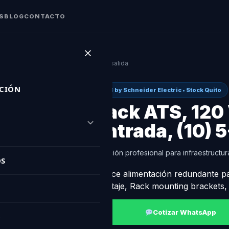
S
BLOG
CONTACTO
0 V, 20 A, L5-20P entrada, (10) 5-20R salida
CIÓN
APC by Schneider Electric • Stock Quito
Rack ATS, 120 
entrada, (10) 
y Diseño Crítico
Solución profesional para infraestructura 
S
ón de Precisión
Ofrece alimentación redundante pa
montaje, Rack mounting brackets,
ontra Incendios
y Gestión de Infraestructura
Cotizar WhatsApp
O