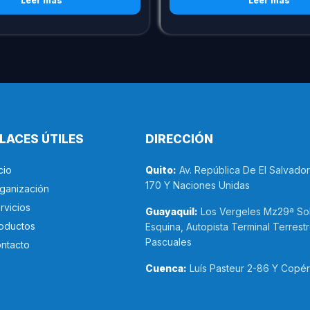
Leer más
Leer más
LACES ÚTILES
DIRECCIÓN
cio
Quito:
Av. República De El Salvado
170 Y Naciones Unidas
ganización
rvicios
Guayaquil:
Los Vergeles Mz29ª Sol
oductos
Esquina, Autopista Terminal Terrest
Pascuales
ntacto
Cuenca:
Luís Pasteur 2-86 Y Copér