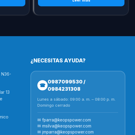
Leer más
¿NECESITAS AYUDA?
r N36-
0987099530 /
☎
0984231308
ar 13
re
Lunes a sábado: 09:00 a. m. – 08:00 p. m.
Domingo cerrado
nico
✉ fparra@keopspower.com
✉ msilva@keopspower.com
✉ jmparra@keopspower.com