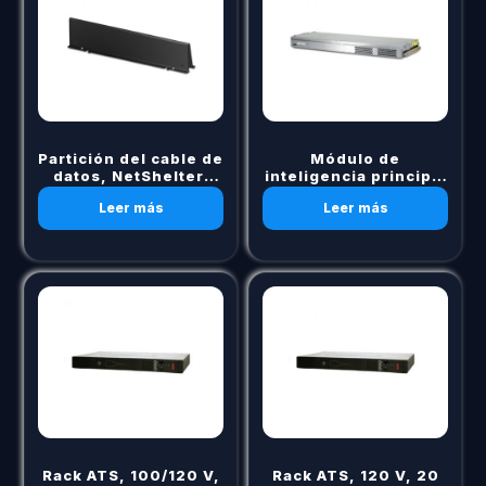
Partición del cable de
Módulo de
datos, NetShelter,
inteligencia principal
600 mm An
para Symmetra RM de
Leer más
Leer más
APC
Rack ATS, 100/120 V,
Rack ATS, 120 V, 20