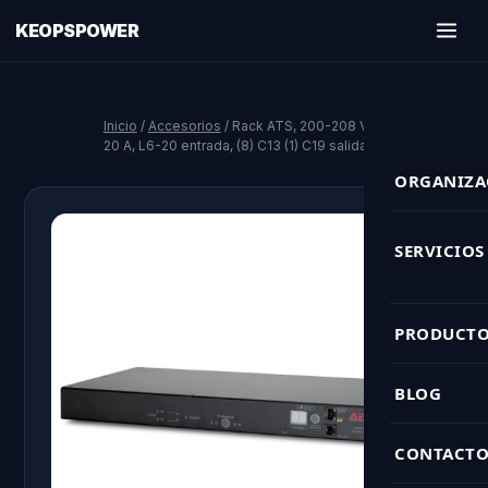
KEOPSPOWER
Inicio
/
Accesorios
/ Rack ATS, 200-208 V,
20 A, L6-20 entrada, (8) C13 (1) C19 salida
ORGANIZA
SERVICIOS
Ingeniería 
PRODUCTO
Climatizaci
BLOG
Sistemas C
Monitoreo 
CONTACT